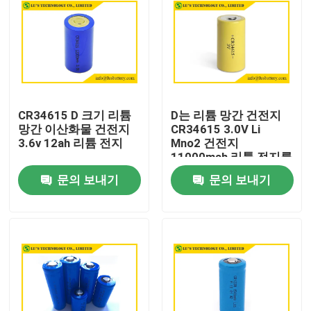
CR34615 D 크기 리튬
D는 리튬 망간 건전지
망간 이산화물 건전지
CR34615 3.0V Li
3.6v 12ah 리튬 전지
Mno2 건전지
11000mah 리튬 전지를
치수를 잽니다
문의 보내기
문의 보내기
집
제품
우리에 대하여