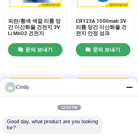
공장 여행
파란/황색 색깔 리튬 망
CR123A 1500mah 3V
간 이산화물 건전지 3V
리튬 망간 이산화물 건
Li MnO2 건전지
전지 안정 성과
품질 관리
문의 보내기
문의 보내기
연락주세요
뉴스
Cindy
경우
12:53 PM
리튬 티오닐 클로라이드 건전지
Good day, what product are you looking 
for?
CR14250 리튬 망간 이
CR123A 리튬 이산화
리튬 망간 이산화물 건전지
산화물 배터리 650mah
망간 전지 CR17345 3v