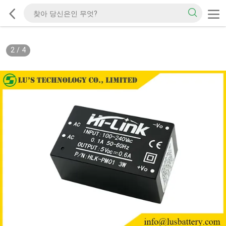
2
/
4