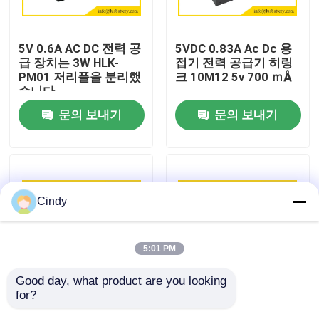
공장 여행
5V 0.6A AC DC 전력 공
5VDC 0.83A Ac Dc 용
급 장치는 3W HLK-
접기 전력 공급기 히링
PM01 저리플을 분리했
크 10M12 5v 700 ｍÅ
품질 관리
습니다
문의 보내기
문의 보내기
연락주세요
뉴스
Cindy
경우
5:01 PM
리튬 티오닐 클로라이드 건전지
Good day, what product are you looking 
for?
DC 전력 컨버터 Pcb 하
AC DC 220V 내지 9V
리튬 망간 이산화물 건전지
라이크 20m09 220av
0.3A 3W 스위치 전원