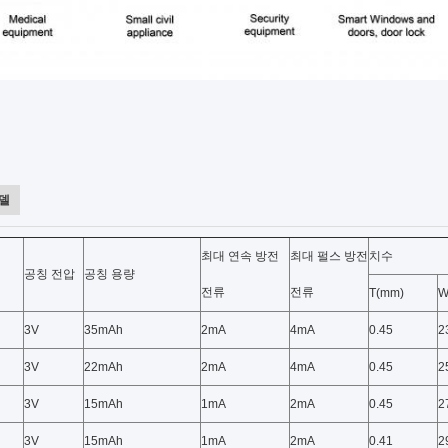
모델
최대 연속 방전
최대 펄스 방전
치수
공칭 전압
공칭 용량
전류
전류
T(mm)
W
3V
35mAh
2mA
4mA
0.45
2
3V
22mAh
2mA
4mA
0.45
2
3V
15mAh
1mA
2mA
0.45
2
3V
15mAh
1mA
2mA
0.41
2