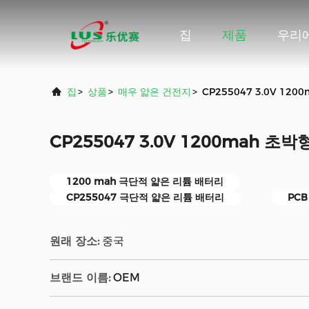
집
제품
우리
집
>
상품
>
매우 얇은 건전지
>
CP255047 3.0V 12
CP255047 3.0V 1200mah 초
1200 mah 극단적 얇은 리튬 배터리
CP255047 극단적 얇은 리튬 배터리
PC
원래 장소:
중국
브랜드 이름:
OEM