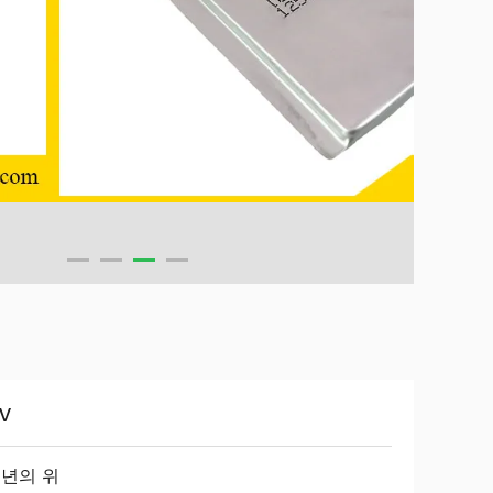
0V
 년의 위