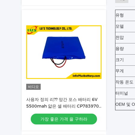
유형
모델
전압
용량
크기
무게
작동 온도
비디오
터미널
사용자 정의 리?? 망간 포스 배터리 6V
OEM 및 
5500mah 얇은 셀 배터리 CP783970-
2S 배터리
가장 좋은 가격 을 구하라