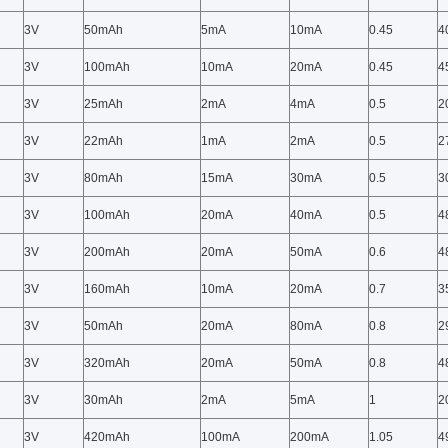
3V
50mAh
5mA
10mA
0.45
4
3V
100mAh
10mA
20mA
0.45
4
3V
25mAh
2mA
4mA
0.5
2
3V
22mAh
1mA
2mA
0.5
2
3V
80mAh
15mA
30mA
0.5
3
3V
100mAh
20mA
40mA
0.5
4
3V
200mAh
20mA
50mA
0.6
4
3V
160mAh
10mA
20mA
0.7
3
3V
50mAh
20mA
80mA
0.8
2
3V
320mAh
20mA
50mA
0.8
4
3V
30mAh
2mA
5mA
1
2
3V
420mAh
100mA
200mA
1.05
4