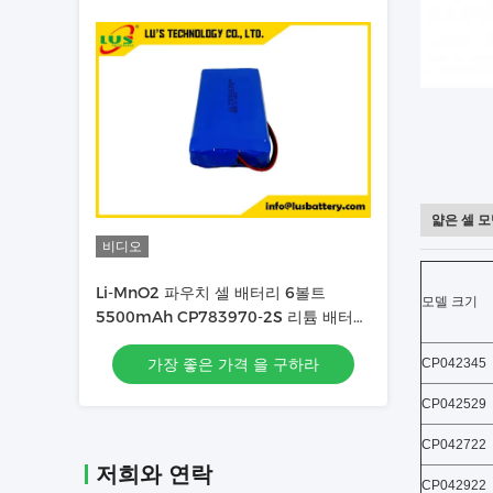
얇은 셀 
비디오
Li-MnO2 파우치 셀 배터리 6볼트
모델 크기
5500mAh CP783970-2S 리튬 배터리
맞춤형
가장 좋은 가격 을 구하라
CP042345
CP042529
CP042722
저희와 연락
CP042922