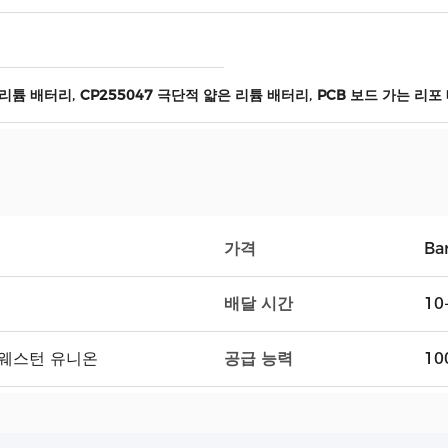
,
,
 리튬 배터리
CP255047 극단적 얇은 리튬 배터리
PCB 보드 가는 리포
가격
Ba
배달 시간
10
공급 능력
, 웨스턴 유니온
10