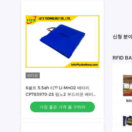
신청 분야
RFID B
비디오
6볼트 5.5ah 리?? Li-MnO2 배터리
CP783970-2S 림노2 부드러운 배터리
팩 OEM 공장
가장 좋은 가격 을 구하라