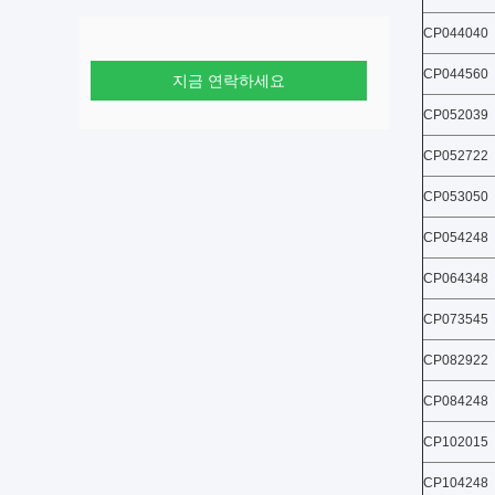
CP044040
CP044560
지금 연락하세요
CP052039
CP052722
CP053050
CP054248
CP064348
CP073545
CP082922
CP084248
CP102015
CP104248