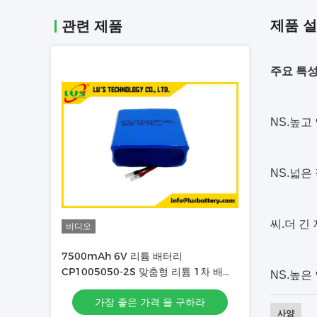
제품 
관련 제품
주요 특성
NS.높고
NS.넓은
씨.더 긴
비디오
7500mAh 6V 리튬 배터리
CP1005050-2S 맞춤형 리튬 1차 배터
NS.높은
리 팩
가장 좋은 가격 을 구하라
사양