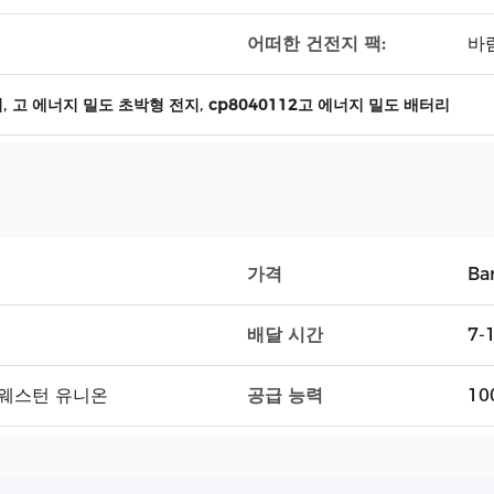
어떠한 건전지 팩:
바
,
,
지
고 에너지 밀도 초박형 전지
cp8040112고 에너지 밀도 배터리
가격
Ba
배달 시간
7-
공급 능력
, 웨스턴 유니온
10