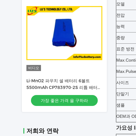
모델
전압
능력
중량
표준 방전
Max.Cont
비디오
Max.Pul
Li-MnO2 파우치 셀 배터리 6볼트
사이즈
5500mAh CP783970-2S 리튬 배터리
맞춤형
단말기
가장 좋은 가격 을 구하라
샘플
OEM과 O
가요성 l
저희와 연락