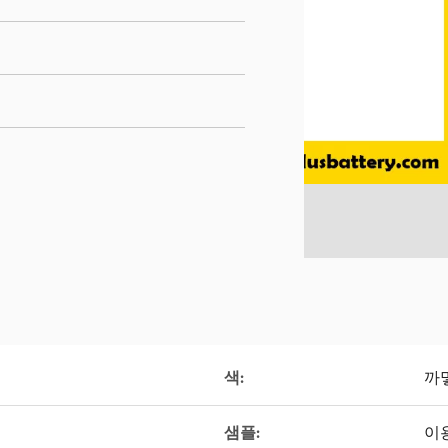
색:
까
샘플:
이