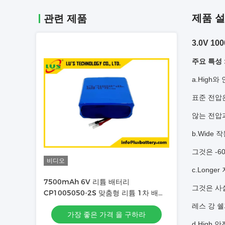
제품 
관련 제품
3.0V 1
주요 특성 
a.High
표준 전압은
않는 전압
b.Wide 
그것은 -6
비디오
c.Long
7500mAh 6V 리튬 배터리
그것은 사
CP1005050-2S 맞춤형 리튬 1차 배터
리 팩
레스 강 
가장 좋은 가격 을 구하라
d.High