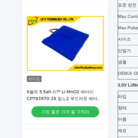
표준 방전
Max.Cont
Max.Pul
사이즈
단말기
샘플
OEM과 O
비디오
3.0V Li
6볼트 5.5ah 리?? Li-MnO2 배터리
타입
CP783970-2S 림노2 부드러운 배터리
팩 OEM 공장
형태
가장 좋은 가격 을 구하라
이름
재료