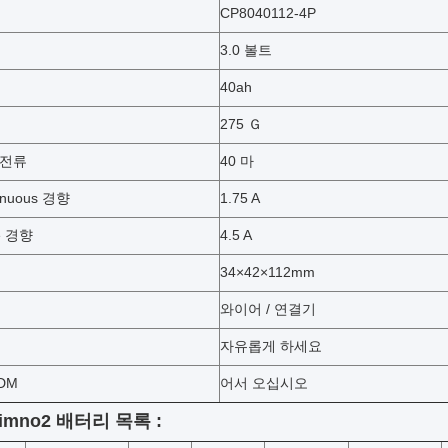
CP8040112-4P
3.0 볼트
40ah
275 Ｇ
 전류
40 마
inuous 경향
1.75 A
se 경향
4.5 A
34×42×112mm
와이어 / 연결기
자유롭게 하세요
DM
어서 오십시오
imno2 배터리 목록 :