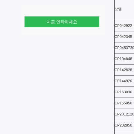
모델
지금 연락하세요
CP042922
CP042345
CP045373
CP104848
CP142828
CP144920
CP153030
CP155050
CP201212
CP202850