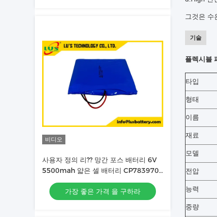
그것은 수
기술
플렉시블 패
타입
형태
이름
재료
비디오
모델
사용자 정의 리?? 망간 포스 배터리 6V
5500mah 얇은 셀 배터리 CP783970-
전압
2S 배터리
능력
가장 좋은 가격 을 구하라
중량